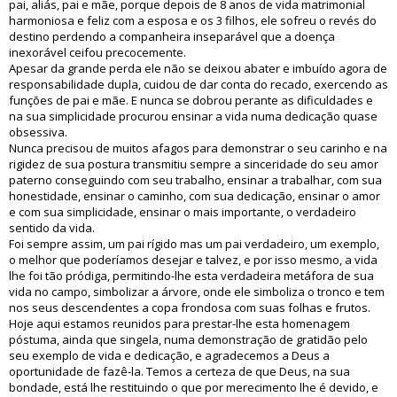
pai, aliás, pai e mãe, porque depois de 8 anos de vida matrimonial
harmoniosa e feliz com a esposa e os 3 filhos, ele sofreu o revés do
destino perdendo a companheira inseparável que a doença
inexorável ceifou precocemente.
Apesar da grande perda ele não se deixou abater e imbuído agora de
responsabilidade dupla, cuidou de dar conta do recado, exercendo as
funções de pai e mãe. E nunca se dobrou perante as dificuldades e
na sua simplicidade procurou ensinar a vida numa dedicação quase
obsessiva.
Nunca precisou de muitos afagos para demonstrar o seu carinho e na
rigidez de sua postura transmitiu sempre a sinceridade do seu amor
paterno conseguindo com seu trabalho, ensinar a trabalhar, com sua
honestidade, ensinar o caminho, com sua dedicação, ensinar o amor
e com sua simplicidade, ensinar o mais importante, o verdadeiro
sentido da vida.
Foi sempre assim, um pai rígido mas um pai verdadeiro, um exemplo,
o melhor que poderíamos desejar e talvez, e por isso mesmo, a vida
lhe foi tão pródiga, permitindo-lhe esta verdadeira metáfora de sua
vida no campo, simbolizar a árvore, onde ele simboliza o tronco e tem
nos seus descendentes a copa frondosa com suas folhas e frutos.
Hoje aqui estamos reunidos para prestar-lhe esta homenagem
póstuma, ainda que singela, numa demonstração de gratidão pelo
seu exemplo de vida e dedicação, e agradecemos a Deus a
oportunidade de fazê-la. Temos a certeza de que Deus, na sua
bondade, está lhe restituindo o que por merecimento lhe é devido, e