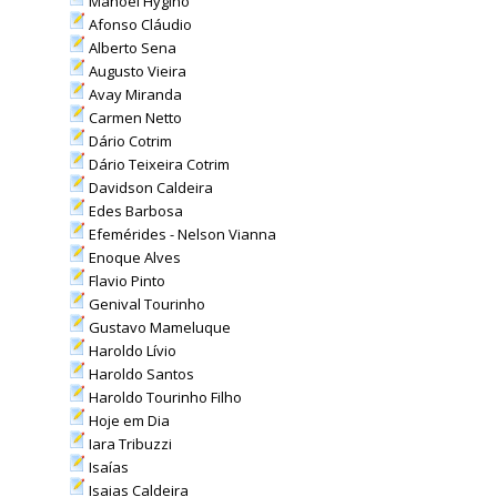
Manoel Hygino
Afonso Cláudio
Alberto Sena
Augusto Vieira
Avay Miranda
Carmen Netto
Dário Cotrim
Dário Teixeira Cotrim
Davidson Caldeira
Edes Barbosa
Efemérides - Nelson Vianna
Enoque Alves
Flavio Pinto
Genival Tourinho
Gustavo Mameluque
Haroldo Lívio
Haroldo Santos
Haroldo Tourinho Filho
Hoje em Dia
Iara Tribuzzi
Isaías
Isaias Caldeira