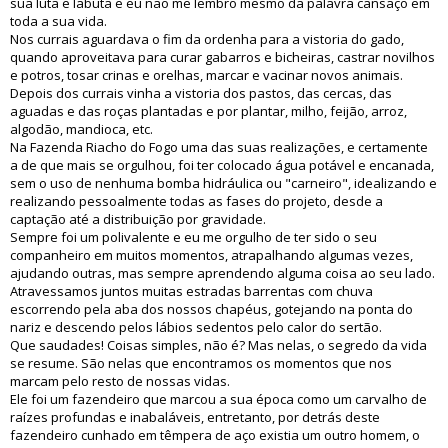
sua luta e labuta e eu não me lembro mesmo da palavra cansaço em
toda a sua vida.
Nos currais aguardava o fim da ordenha para a vistoria do gado,
quando aproveitava para curar gabarros e bicheiras, castrar novilhos
e potros, tosar crinas e orelhas, marcar e vacinar novos animais.
Depois dos currais vinha a vistoria dos pastos, das cercas, das
aguadas e das roças plantadas e por plantar, milho, feijão, arroz,
algodão, mandioca, etc.
Na Fazenda Riacho do Fogo uma das suas realizações, e certamente
a de que mais se orgulhou, foi ter colocado água potável e encanada,
sem o uso de nenhuma bomba hidráulica ou "carneiro", idealizando e
realizando pessoalmente todas as fases do projeto, desde a
captação até a distribuição por gravidade.
Sempre foi um polivalente e eu me orgulho de ter sido o seu
companheiro em muitos momentos, atrapalhando algumas vezes,
ajudando outras, mas sempre aprendendo alguma coisa ao seu lado.
Atravessamos juntos muitas estradas barrentas com chuva
escorrendo pela aba dos nossos chapéus, gotejando na ponta do
nariz e descendo pelos lábios sedentos pelo calor do sertão.
Que saudades! Coisas simples, não é? Mas nelas, o segredo da vida
se resume. São nelas que encontramos os momentos que nos
marcam pelo resto de nossas vidas.
Ele foi um fazendeiro que marcou a sua época como um carvalho de
raízes profundas e inabaláveis, entretanto, por detrás deste
fazendeiro cunhado em têmpera de aço existia um outro homem, o