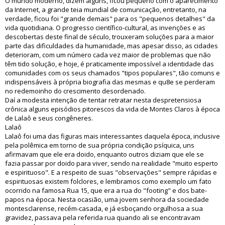
O mundo moderno, dizem alguns, ficou pequeno com o aparecimento
da Internet, a grande teia mundial de comunicação, entretanto, na
verdade, ficou foi "grande demais" para os "pequenos detalhes" da
vida quotidiana. O progresso científico-cultural, as invenções e as
descobertas deste final de século, trouxeram soluções para a maior
parte das dificuldades da humanidade, mas apesar disso, as cidades
deterioram, com um número cada vez maior de problemas que não
têm tido solução, e hoje, é praticamente impossível a identidade das
comunidades com os seus chamados "tipos populares", tão comuns e
indispensáveis à própria biografia das mesmas e qu8e se perderam
no redemoinho do crescimento desordenado.
Daí a modesta intenção de tentar retratar nesta despretensiosa
crônica alguns episódios pitorescos da vida de Montes Claros à época
de Lalaô e seus congêneres.
Lalaô
Lalaô foi uma das figuras mais interessantes daquela época, inclusive
pela polêmica em torno de sua própria condição psíquica, uns
afirmavam que ele era doido, enquanto outros diziam que ele se
fazia passar por doido para viver, sendo na realidade "muito esperto
e espirituoso". E a respeito de suas "observações" sempre rápidas e
espirituosas existem folclores, e lembramos como exemplo um fato
ocorrido na famosa Rua 15, que era a rua do "footing" e dos bate-
papos na época. Nesta ocasião, uma jovem senhora da sociedade
montesclarense, recém-casada, e já esboçando orgulhosa a sua
gravidez, passava pela referida rua quando ali se encontravam