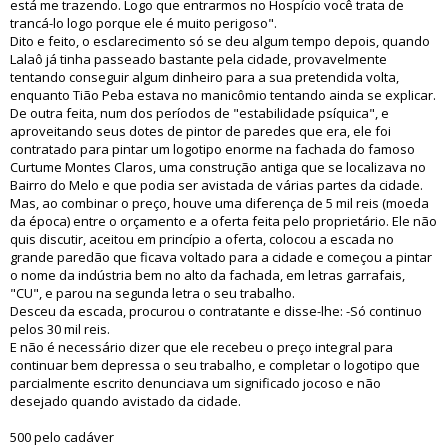
está me trazendo. Logo que entrarmos no Hospício você trata de
trancá-lo logo porque ele é muito perigoso".
Dito e feito, o esclarecimento só se deu algum tempo depois, quando
Lalaô já tinha passeado bastante pela cidade, provavelmente
tentando conseguir algum dinheiro para a sua pretendida volta,
enquanto Tião Peba estava no manicômio tentando ainda se explicar.
De outra feita, num dos períodos de "estabilidade psíquica", e
aproveitando seus dotes de pintor de paredes que era, ele foi
contratado para pintar um logotipo enorme na fachada do famoso
Curtume Montes Claros, uma construção antiga que se localizava no
Bairro do Melo e que podia ser avistada de várias partes da cidade.
Mas, ao combinar o preço, houve uma diferença de 5 mil reis (moeda
da época) entre o orçamento e a oferta feita pelo proprietário. Ele não
quis discutir, aceitou em princípio a oferta, colocou a escada no
grande paredão que ficava voltado para a cidade e começou a pintar
o nome da indústria bem no alto da fachada, em letras garrafais,
"CU", e parou na segunda letra o seu trabalho.
Desceu da escada, procurou o contratante e disse-lhe: -Só continuo
pelos 30 mil reis.
E não é necessário dizer que ele recebeu o preço integral para
continuar bem depressa o seu trabalho, e completar o logotipo que
parcialmente escrito denunciava um significado jocoso e não
desejado quando avistado da cidade.
500 pelo cadáver