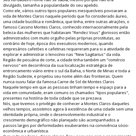
divulgado, tamanha a popularidade do seu apelido.
Como ele, vários outros tipos populares inesquecíveis povoaram a
vida de Montes Claros naquele período que foi considerado áureo,
uma cidade bucólica e romântica, que tinha, entre outras atrações, o
famoso Cassino Montes Claros, conhecido internacionalmente pela
beleza das mulheres que habitavam "Rendez Vous" gloriosos então
administrados com muito orgulho pelas próprias prostitutas, ao
contrário de hoje, época dos executivos modernos, quando
empresários cafetões e cafetinas requereram para si a atividade de
explorar e administrar o lenocínio nas "New Sagitarius" da vida.
Região de pecuária de corte, a cidade tinha também um "comércio
nervoso" em decorrência da sua localização estratégica de
entroncamento viário entre o sul da Bahia, o Norte de Minas e toda a
Região Sudeste, e projetou seu nome além das fronteiras. Quem
nunca ouviu falar da famosa Carne de Sol de Montes Claros
Naquele tempo em que as pessoas tinham tempo e espaço para a
vida em comunidade, eram comuns os chamados "tipos populares",
presentes na história de toda cidade que se prezava.
Nós, que tivemos o privilégio de conhecer a Montes Claros daqueles
velhos tempos, assistimos agora à existência de uma cidade sem uma
identidade própria, onde o desenvolvimento industrial e o
crescimento demográfico não planejado são acompanhados a
passos largos por deformidades exuberantes na convivência sócio-
econômica e urbanística.