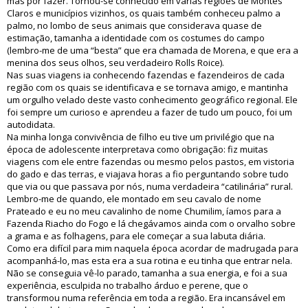
mas por fazer. Tornou-se conhecido em várias regiões de Montes
Claros e municípios vizinhos, os quais também conheceu palmo a
palmo, no lombo de seus animais que considerava quase de
estimação, tamanha a identidade com os costumes do campo
(lembro-me de uma “besta” que era chamada de Morena, e que era a
menina dos seus olhos, seu verdadeiro Rolls Roice).
Nas suas viagens ia conhecendo fazendas e fazendeiros de cada
região com os quais se identificava e se tornava amigo, e mantinha
um orgulho velado deste vasto conhecimento geográfico regional. Ele
foi sempre um curioso e aprendeu a fazer de tudo um pouco, foi um
autodidata.
Na minha longa convivência de filho eu tive um privilégio que na
época de adolescente interpretava como obrigação: fiz muitas
viagens com ele entre fazendas ou mesmo pelos pastos, em vistoria
do gado e das terras, e viajava horas a fio perguntando sobre tudo
que via ou que passava por nós, numa verdadeira “catilinária” rural.
Lembro-me de quando, ele montado em seu cavalo de nome
Prateado e eu no meu cavalinho de nome Chumilim, íamos para a
Fazenda Riacho do Fogo e lá chegávamos ainda com o orvalho sobre
a grama e as folhagens, para ele começar a sua labuta diária.
Como era difícil para mim naquela época acordar de madrugada para
acompanhá-lo, mas esta era a sua rotina e eu tinha que entrar nela.
Não se conseguia vê-lo parado, tamanha a sua energia, e foi a sua
experiência, esculpida no trabalho árduo e perene, que o
transformou numa referência em toda a região. Era incansável em