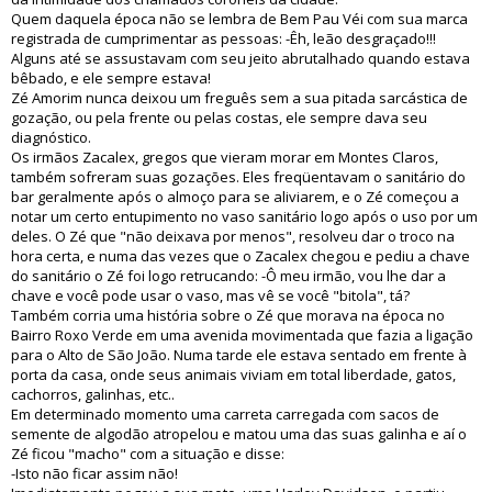
Quem daquela época não se lembra de Bem Pau Véi com sua marca
registrada de cumprimentar as pessoas: -Êh, leão desgraçado!!!
Alguns até se assustavam com seu jeito abrutalhado quando estava
bêbado, e ele sempre estava!
Zé Amorim nunca deixou um freguês sem a sua pitada sarcástica de
gozação, ou pela frente ou pelas costas, ele sempre dava seu
diagnóstico.
Os irmãos Zacalex, gregos que vieram morar em Montes Claros,
também sofreram suas gozações. Eles freqüentavam o sanitário do
bar geralmente após o almoço para se aliviarem, e o Zé começou a
notar um certo entupimento no vaso sanitário logo após o uso por um
deles. O Zé que "não deixava por menos", resolveu dar o troco na
hora certa, e numa das vezes que o Zacalex chegou e pediu a chave
do sanitário o Zé foi logo retrucando: -Ô meu irmão, vou lhe dar a
chave e você pode usar o vaso, mas vê se você "bitola", tá?
Também corria uma história sobre o Zé que morava na época no
Bairro Roxo Verde em uma avenida movimentada que fazia a ligação
para o Alto de São João. Numa tarde ele estava sentado em frente à
porta da casa, onde seus animais viviam em total liberdade, gatos,
cachorros, galinhas, etc..
Em determinado momento uma carreta carregada com sacos de
semente de algodão atropelou e matou uma das suas galinha e aí o
Zé ficou "macho" com a situação e disse:
-Isto não ficar assim não!