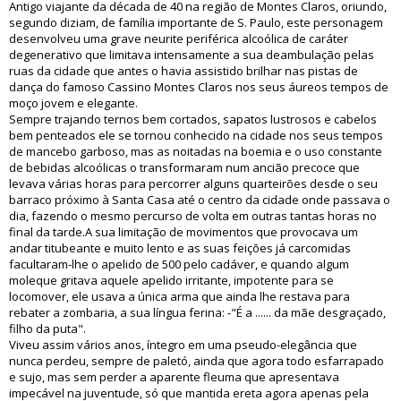
Antigo viajante da década de 40 na região de Montes Claros, oriundo,
segundo diziam, de família importante de S. Paulo, este personagem
desenvolveu uma grave neurite periférica alcoólica de caráter
degenerativo que limitava intensamente a sua deambulação pelas
ruas da cidade que antes o havia assistido brilhar nas pistas de
dança do famoso Cassino Montes Claros nos seus áureos tempos de
moço jovem e elegante.
Sempre trajando ternos bem cortados, sapatos lustrosos e cabelos
bem penteados ele se tornou conhecido na cidade nos seus tempos
de mancebo garboso, mas as noitadas na boemia e o uso constante
de bebidas alcoólicas o transformaram num ancião precoce que
levava várias horas para percorrer alguns quarteirões desde o seu
barraco próximo à Santa Casa até o centro da cidade onde passava o
dia, fazendo o mesmo percurso de volta em outras tantas horas no
final da tarde.A sua limitação de movimentos que provocava um
andar titubeante e muito lento e as suas feições já carcomidas
facultaram-lhe o apelido de 500 pelo cadáver, e quando algum
moleque gritava aquele apelido irritante, impotente para se
locomover, ele usava a única arma que ainda lhe restava para
rebater a zombaria, a sua língua ferina: -"É a ...... da mãe desgraçado,
filho da puta".
Viveu assim vários anos, íntegro em uma pseudo-elegância que
nunca perdeu, sempre de paletó, ainda que agora todo esfarrapado
e sujo, mas sem perder a aparente fleuma que apresentava
impecável na juventude, só que mantida ereta agora apenas pela