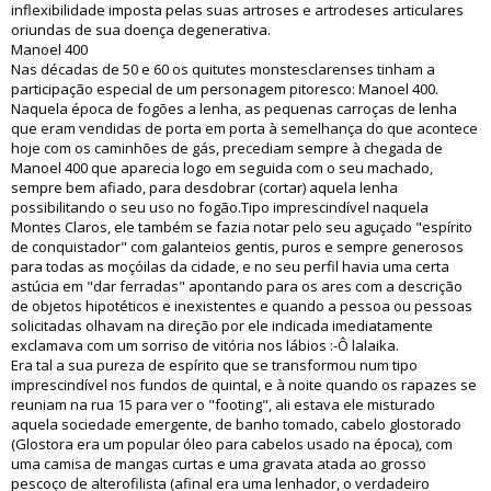
inflexibilidade imposta pelas suas artroses e artrodeses articulares
oriundas de sua doença degenerativa.
Manoel 400
Nas décadas de 50 e 60 os quitutes monstesclarenses tinham a
participação especial de um personagem pitoresco: Manoel 400.
Naquela época de fogões a lenha, as pequenas carroças de lenha
que eram vendidas de porta em porta à semelhança do que acontece
hoje com os caminhões de gás, precediam sempre à chegada de
Manoel 400 que aparecia logo em seguida com o seu machado,
sempre bem afiado, para desdobrar (cortar) aquela lenha
possibilitando o seu uso no fogão.Tipo imprescindível naquela
Montes Claros, ele também se fazia notar pelo seu aguçado "espírito
de conquistador" com galanteios gentis, puros e sempre generosos
para todas as moçóilas da cidade, e no seu perfil havia uma certa
astúcia em "dar ferradas" apontando para os ares com a descrição
de objetos hipotéticos e inexistentes e quando a pessoa ou pessoas
solicitadas olhavam na direção por ele indicada imediatamente
exclamava com um sorriso de vitória nos lábios :-Ô lalaika.
Era tal a sua pureza de espírito que se transformou num tipo
imprescindível nos fundos de quintal, e à noite quando os rapazes se
reuniam na rua 15 para ver o "footing", ali estava ele misturado
aquela sociedade emergente, de banho tomado, cabelo glostorado
(Glostora era um popular óleo para cabelos usado na época), com
uma camisa de mangas curtas e uma gravata atada ao grosso
pescoço de alterofilista (afinal era uma lenhador, o verdadeiro