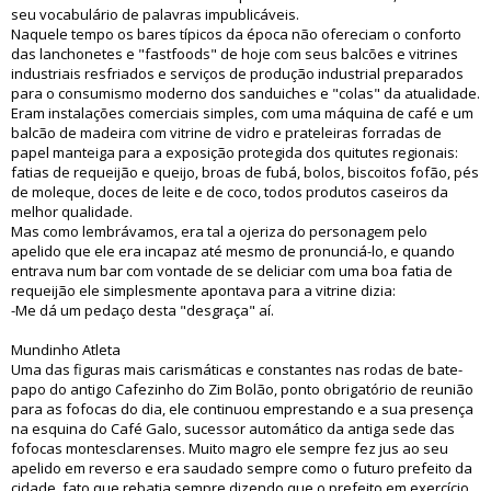
seu vocabulário de palavras impublicáveis.
Naquele tempo os bares típicos da época não ofereciam o conforto
das lanchonetes e "fastfoods" de hoje com seus balcões e vitrines
industriais resfriados e serviços de produção industrial preparados
para o consumismo moderno dos sanduiches e "colas" da atualidade.
Eram instalações comerciais simples, com uma máquina de café e um
balcão de madeira com vitrine de vidro e prateleiras forradas de
papel manteiga para a exposição protegida dos quitutes regionais:
fatias de requeijão e queijo, broas de fubá, bolos, biscoitos fofão, pés
de moleque, doces de leite e de coco, todos produtos caseiros da
melhor qualidade.
Mas como lembrávamos, era tal a ojeriza do personagem pelo
apelido que ele era incapaz até mesmo de pronunciá-lo, e quando
entrava num bar com vontade de se deliciar com uma boa fatia de
requeijão ele simplesmente apontava para a vitrine dizia:
-Me dá um pedaço desta "desgraça" aí.
Mundinho Atleta
Uma das figuras mais carismáticas e constantes nas rodas de bate-
papo do antigo Cafezinho do Zim Bolão, ponto obrigatório de reunião
para as fofocas do dia, ele continuou emprestando e a sua presença
na esquina do Café Galo, sucessor automático da antiga sede das
fofocas montesclarenses. Muito magro ele sempre fez jus ao seu
apelido em reverso e era saudado sempre como o futuro prefeito da
cidade, fato que rebatia sempre dizendo que o prefeito em exercício