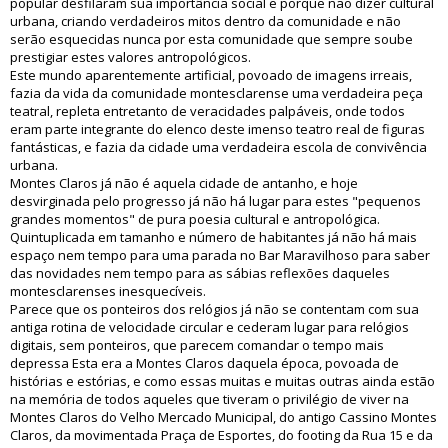
popular desfilaram sua importância social e porque não dizer cultural
urbana, criando verdadeiros mitos dentro da comunidade e não
serão esquecidas nunca por esta comunidade que sempre soube
prestigiar estes valores antropológicos.
Este mundo aparentemente artificial, povoado de imagens irreais,
fazia da vida da comunidade montesclarense uma verdadeira peça
teatral, repleta entretanto de veracidades palpáveis, onde todos
eram parte integrante do elenco deste imenso teatro real de figuras
fantásticas, e fazia da cidade uma verdadeira escola de convivência
urbana.
Montes Claros já não é aquela cidade de antanho, e hoje
desvirginada pelo progresso já não há lugar para estes "pequenos
grandes momentos" de pura poesia cultural e antropológica.
Quintuplicada em tamanho e número de habitantes já não há mais
espaço nem tempo para uma parada no Bar Maravilhoso para saber
das novidades nem tempo para as sábias reflexões daqueles
montesclarenses inesquecíveis.
Parece que os ponteiros dos relógios já não se contentam com sua
antiga rotina de velocidade circular e cederam lugar para relógios
digitais, sem ponteiros, que parecem comandar o tempo mais
depressa Esta era a Montes Claros daquela época, povoada de
histórias e estórias, e como essas muitas e muitas outras ainda estão
na memória de todos aqueles que tiveram o privilégio de viver na
Montes Claros do Velho Mercado Municipal, do antigo Cassino Montes
Claros, da movimentada Praça de Esportes, do footing da Rua 15 e da