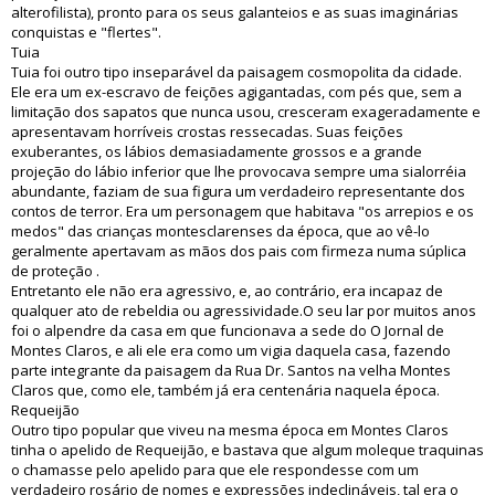
alterofilista), pronto para os seus galanteios e as suas imaginárias
conquistas e "flertes".
Tuia
Tuia foi outro tipo inseparável da paisagem cosmopolita da cidade.
Ele era um ex-escravo de feições agigantadas, com pés que, sem a
limitação dos sapatos que nunca usou, cresceram exageradamente e
apresentavam horríveis crostas ressecadas. Suas feições
exuberantes, os lábios demasiadamente grossos e a grande
projeção do lábio inferior que lhe provocava sempre uma sialorréia
abundante, faziam de sua figura um verdadeiro representante dos
contos de terror. Era um personagem que habitava "os arrepios e os
medos" das crianças montesclarenses da época, que ao vê-lo
geralmente apertavam as mãos dos pais com firmeza numa súplica
de proteção .
Entretanto ele não era agressivo, e, ao contrário, era incapaz de
qualquer ato de rebeldia ou agressividade.O seu lar por muitos anos
foi o alpendre da casa em que funcionava a sede do O Jornal de
Montes Claros, e ali ele era como um vigia daquela casa, fazendo
parte integrante da paisagem da Rua Dr. Santos na velha Montes
Claros que, como ele, também já era centenária naquela época.
Requeijão
Outro tipo popular que viveu na mesma época em Montes Claros
tinha o apelido de Requeijão, e bastava que algum moleque traquinas
o chamasse pelo apelido para que ele respondesse com um
verdadeiro rosário de nomes e expressões indeclináveis, tal era o