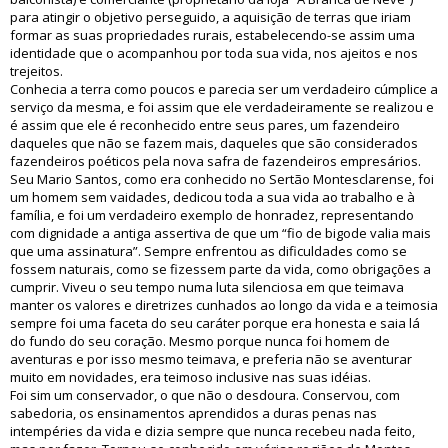
para atingir o objetivo perseguido, a aquisição de terras que iriam
formar as suas propriedades rurais, estabelecendo-se assim uma
identidade que o acompanhou por toda sua vida, nos ajeitos e nos
trejeitos.
Conhecia a terra como poucos e parecia ser um verdadeiro cúmplice a
serviço da mesma, e foi assim que ele verdadeiramente se realizou e
é assim que ele é reconhecido entre seus pares, um fazendeiro
daqueles que não se fazem mais, daqueles que são considerados
fazendeiros poéticos pela nova safra de fazendeiros empresários.
Seu Mario Santos, como era conhecido no Sertão Montesclarense, foi
um homem sem vaidades, dedicou toda a sua vida ao trabalho e à
família, e foi um verdadeiro exemplo de honradez, representando
com dignidade a antiga assertiva de que um “fio de bigode valia mais
que uma assinatura”. Sempre enfrentou as dificuldades como se
fossem naturais, como se fizessem parte da vida, como obrigações a
cumprir. Viveu o seu tempo numa luta silenciosa em que teimava
manter os valores e diretrizes cunhados ao longo da vida e a teimosia
sempre foi uma faceta do seu caráter porque era honesta e saia lá
do fundo do seu coração. Mesmo porque nunca foi homem de
aventuras e por isso mesmo teimava, e preferia não se aventurar
muito em novidades, era teimoso inclusive nas suas idéias.
Foi sim um conservador, o que não o desdoura. Conservou, com
sabedoria, os ensinamentos aprendidos a duras penas nas
intempéries da vida e dizia sempre que nunca recebeu nada feito,