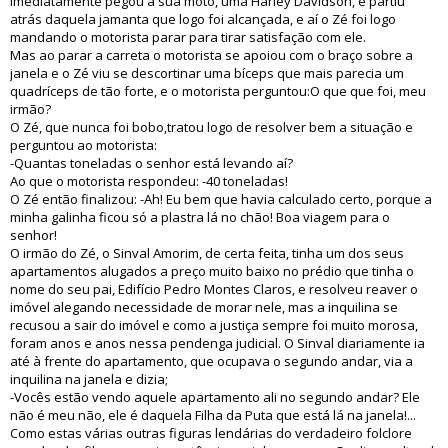
Imediatamente pegou a sua moto, uma Harley Davidson, e partiu
atrás daquela jamanta que logo foi alcançada, e aí o Zé foi logo
mandando o motorista parar para tirar satisfação com ele.
Mas ao parar a carreta o motorista se apoiou com o braço sobre a
janela e o Zé viu se descortinar uma bíceps que mais parecia um
quadríceps de tão forte, e o motorista perguntou:O que que foi, meu
irmão?
O Zé, que nunca foi bobo,tratou logo de resolver bem a situação e
perguntou ao motorista:
-Quantas toneladas o senhor está levando aí?
Ao que o motorista respondeu: -40 toneladas!
O Zé então finalizou: -Ah! Eu bem que havia calculado certo, porque a
minha galinha ficou só a plastra lá no chão! Boa viagem para o
senhor!
O irmão do Zé, o Sinval Amorim, de certa feita, tinha um dos seus
apartamentos alugados a preço muito baixo no prédio que tinha o
nome do seu pai, Edifício Pedro Montes Claros, e resolveu reaver o
imóvel alegando necessidade de morar nele, mas a inquilina se
recusou a sair do imóvel e como a justiça sempre foi muito morosa,
foram anos e anos nessa pendenga judicial. O Sinval diariamente ia
até à frente do apartamento, que ocupava o segundo andar, via a
inquilina na janela e dizia;
-Vocês estão vendo aquele apartamento ali no segundo andar? Ele
não é meu não, ele é daquela Filha da Puta que está lá na janela!...
Como estas várias outras figuras lendárias do verdadeiro folclore