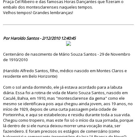
Praça Cel Ribeiro e das famosas Horas Dançantes que fizeram o
embalo dos montesclarenses naqueles tempos.
Velhos tempos! Grandes lembranças!
64259
Por Haroldo Santos - 2/12/2010 12:40:45
Centenário de nascimento de Mário Souza Santos - 29 de Novembro
de 1910/2010
(Haroldo Alfredo Santos, filho, médico nascido em Montes Claros e
residente em Belo Horizonte)
Com o sol ainda dormindo, ele já estava acordado para a labuta
diária. Essa foi a rotina de vida de Mario Souza Santos, nascido em
Caculé, Bahia, em 1910, mas "montesclarense da gema" como ele
mesmo se identificava pois aqui chegou ainda jovem, aos 19 anos, no
início de 1929, depois de uma curta passagem pela cidade de
Porteirinha, e aqui se estabeleceu e residiu durante toda a sua vida.
Chegou como tropeiro, mas este foi só o início da sua jornada, porque
lá dentro de si ele nunca deixou morrer uma vocação inata, ser
fazendeiro. E foram precisos os estágios de comerciário (como
balconista) e comerciante (proprietário da loja “A Branca de Neve”)