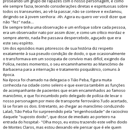
proseando um grupo de rapazes com o nosso personagem, e como
ele sempre fazia, tecendo considerações diretas e espirituosas sobre
todos os transeuntes, ao vê-la passar, não se conteve e exclamou,
dirigindo-se à jovem senhora: -Ah. Agora eu quero ver você dizer que
não "fez" nada....
Ele sempre tinha uma observação e um enfoque sobre cada pessoa,
era um observador nato por assim dizer, e como um crítico mordaz e
sempre atento, nada lhe passava despercebido, aguçado que era
este seu espírito.
Um dos episódios mais pitorescos de sua história diz respeito
exatamente à sua pseudo-condição de doido, o que ocasionalmente
o transformava em um sociopata de convívio mais difícil, exigindo da
Polícia, nestes momentos, o seu encaminhamento ao Manicômio de
Barbacena para a internação e tratamento psiquiátrico, comuns à
época.
Na época foi chamado na delegacia o Tião Peba, figura muita
conhecida na cidade como seleiro e que exercia também as funções
de acompanhante de pacientes que eram encaminhados ao famoso
manicômio, e que foi incumbido pelo delegado de polícia de levar o
nosso personagem por meio de transporte ferroviário.Tudo acertado,
lá se foram os dois. Entretanto, ao chegar ao manicômio conduzindo
Lalaô, Tião Peba foi surpreendido pela "engenhosidade" de raciocínio
daquele "suposto doido", que disse de imediato ao porteiro na
entrada do hospital:- "Olha moço, eu estou trazendo este velho doido
de Montes Claros, mas estou deixando ele pensar que é ele quem