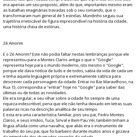
era apenas um seu preposto, além do que, importantes mesmo eram
as batalhas imaginárias travadas sob o seu comando, que o
transformaram num general de 5 estrelas. Mundinho seguiu sua
trajetória irretocável de figura imprescindível na história da cidade,
uma história cheia de estórias.
Zé Amorim
E o Zé Amorim? Este não podia faltar nestas lembranças porque ele
representou para a Montes Claros antiga o que o "Google"
representa hoje para o mundo moderno, isto mesmo o "Google",
porque ele dava notícia de tudo e de todos, sabia da vida de cada um
e tinha aquela linguagem própria e extremamente satírica para
descrever cada personagem da cidade. Entrar no Bar Maravilhoso, na
Rua 15, correspondia a "entrar" hoje no "Google" para saber das
últimas ou de todas as novidades.
Ele era singular, e seu olhar sobre a cidade foi sempre de uma
riqueza indescritível, pena que ele não tenha deixado em letras suas
palavras ricas na descrição analítica de seu tempo.
E esta era uma característica familiar, pois seu pai, Pedro Montes
Claros, e seus irmãos, Tuca, Sinval e Bem Pau Véi, também tinham a
língua afiada como uma navalha, que aliás era o instrumento de
trabalho do seu pai, que foi barbeiro durante muitos anos e gozava
da intimidade dos chamados coronéis da cidade.