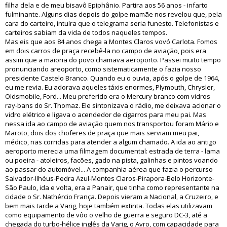
filha dela e de meu bisavô Epiphânio. Partira aos 56 anos - infarto
fulminante. Alguns dias depois do golpe mamãe nos revelou que, pela
cara do carteiro, intuíra que o telegrama seria funesto. Telefonistas e
carteiros sabiam da vida de todos naqueles tempos.
Mas eis que aos 84 anos chega a Montes Claros vovó Carlota. Fomos
em dois carros de praça recebê-la no campo de aviação, pois era
assim que a maioria do povo chamava aeroporto. Passei muito tempo
pronunciando areoporto, como sistematicamente o fazia nosso
presidente Castelo Branco. Quando eu o ouvia, após o golpe de 1964,
eu me revia. Eu adorava aqueles táxis enormes, Plymouth, Chrysler,
Oldsmobile, Ford... Meu preferido era o Mercury branco com vidros
ray-bans do Sr. Thomaz. Ele sintonizava o rádio, me deixava acionar o
vidro elétrico e ligava o acendedor de cigarros para meu pai. Mas
nessa ida ao campo de aviação quem nos transportou foram Mário e
Maroto, dois dos choferes de praça que mais serviam meu pai,
médico, nas corridas para atender a algum chamado. A ida ao antigo
aeroporto merecia uma filmagem documental: estrada de terra - lama
ou poeira - atoleiros, facões, gado na pista, galinhas e pintos voando
ao passar do automóvel... A companhia aérea que fazia o percurso
Salvador-Ilhéus-Pedra Azul-Montes Claros-Pirapora-Belo Horizonte-
São Paulo, ida e volta, era a Panair, que tinha como representante na
cidade o Sr. Nathércio França. Depois vieram a Nacional, a Cruzeiro, e
bem mais tarde a Varig, hoje também extinta. Todas elas utilizavam
como equipamento de vôo o velho de guerra e seguro DC-3, até a
chegada do turbo-hélice inglês da Varig, o Avro, com capacidade para