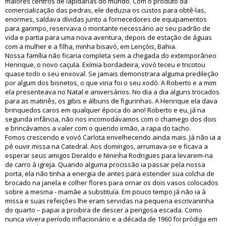
maiores centros de lapidarias do mundo. Com o produto da
comercialização das pedras, ele deduzia os custos para obtê-las,
enormes, saldava dívidas junto a fornecedores de equipamentos
para garimpo, reservava o montante necessário ao seu padrão de
vida e partia para uma nova aventura, depois de estação de águas
com a mulher e a filha, minha bisavó, em Lençóis, Bahia.
Nossa família não ficaria completa sem a chegada do extemporâneo
Henrique, o novo caçula. Exímia bordadeira, vovó teceu e tricotou
quase todo o seu enxoval. Se jamais demonstrara alguma predileção
por algum dos bisnetos, o que viria foi o seu xodó. A Roberto e a mim
ela presenteava no Natal e aniversários. No dia a dia alguns trocados
para as matinês, os gibis e álbuns de figurinhas. A Henrique ela dava
brinquedos caros em qualquer época do ano! Roberto e eu, já na
segunda infância, não nos incomodávamos com o chamego dos dois
e brincávamos a valer com o querido irmão, a rapa do tacho.
Fomos crescendo e vovó Carlota envelhecendo ainda mais. Já não ia a
pé ouvir missa na Catedral. Aos domingos, arrumava-se e ficava a
esperar seus amigos Deraldo e Nininha Rodrigues para levarem-na
de carro à igreja. Quando alguma procissão ia passar pela nossa
porta, ela não tinha a energia de antes para estender sua colcha de
brocado na janela e colher flores para ornar os dois vasos colocados
sobre a mesma - mamãe a substituía. Em pouco tempo já não ia à
missa e suas refeições lhe eram servidas na pequena escrivaninha
do quarto – papai a proibira de descer a perigosa escada. Como
nunca vivera período inflacionário e a década de 1960 foi pródiga em