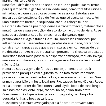
marmanjos cervejeiros.
Rose ficou órfã de pai aos 16 anos, se é que se pode usar tal termo
para quem perde o genitor nessa idade, mas, como fora filha única e
mimada, creio que ao seu caso o mesmo se aplica. Estudava no
Imaculada Conceição, colégio de freiras que só aceitava moças. Foi
uma estudante normal, disciplinada, até sua cabeça mudar.
Na virada de menina pra moça deu-se a transformação, metamorfose
meteórica, ou a sua evolução - de acordo com o ponto de vista. Rose
passou a bebericar cuba-libre nas horas-dançantes que
promovíamos e logo a fumar. Lia muito, sobretudo romances, por
influência do pai. Desdenhava as garotas da sua idade, preferindo
conviver com rapazes aos quais se misturava em conversas de bar.
Na década de 1960, o seu inusual comportamento chocava a recatada
sociedade local. Rose passou a despertar admiração, repúdio, inveja,
mas nunca indiferença, pois onde chegasse sobressaía. Impossível
não notá-la.
Numa de suas viagens de férias ao Rio de Janeiro, retornou à
provinciana paróquia com o guarda-roupa totalmente renovado -
presenteou-se com um banho de loja, acessórios e tudo o mais. Sua
primeira aparição em festa local, pós-Rio, causou furor. Não era Rose,
era a Bonnie Parker do filme Bonnie and Clyde: botas de cano longo,
saia nas canelas, cinto largo, casaco, bolsa, boina, tudo preto.
Complemento indispensável, piteira longa, preta, com boquilha
dourada. Unhas e boca escarlates.
"Essa menina é muito avançada para a época", reprovava uma