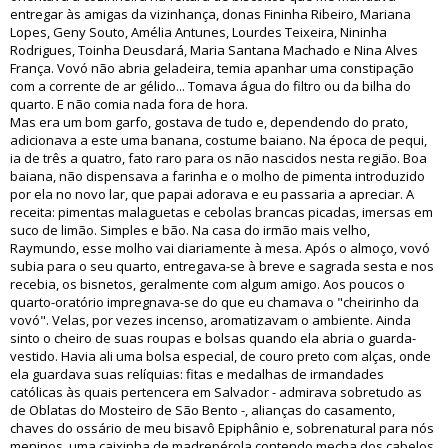
entregar às amigas da vizinhança, donas Fininha Ribeiro, Mariana
Lopes, Geny Souto, Amélia Antunes, Lourdes Teixeira, Nininha
Rodrigues, Toinha Deusdará, Maria Santana Machado e Nina Alves
França. Vovó não abria geladeira, temia apanhar uma constipação
com a corrente de ar gélido... Tomava água do filtro ou da bilha do
quarto. E não comia nada fora de hora.
Mas era um bom garfo, gostava de tudo e, dependendo do prato,
adicionava a este uma banana, costume baiano. Na época de pequi,
ia de três a quatro, fato raro para os não nascidos nesta região. Boa
baiana, não dispensava a farinha e o molho de pimenta introduzido
por ela no novo lar, que papai adorava e eu passaria a apreciar. A
receita: pimentas malaguetas e cebolas brancas picadas, imersas em
suco de limão. Simples e bão. Na casa do irmão mais velho,
Raymundo, esse molho vai diariamente à mesa. Após o almoço, vovó
subia para o seu quarto, entregava-se à breve e sagrada sesta e nos
recebia, os bisnetos, geralmente com algum amigo. Aos poucos o
quarto-oratório impregnava-se do que eu chamava o "cheirinho da
vovó". Velas, por vezes incenso, aromatizavam o ambiente. Ainda
sinto o cheiro de suas roupas e bolsas quando ela abria o guarda-
vestido. Havia ali uma bolsa especial, de couro preto com alças, onde
ela guardava suas relíquias: fitas e medalhas de irmandades
católicas às quais pertencera em Salvador - admirava sobretudo as
de Oblatas do Mosteiro de São Bento -, alianças do casamento,
chaves do ossário de meu bisavô Epiphânio e, sobrenatural para nós
meninos, uma caixinha de madrepérola contendo mecha dos cabelos