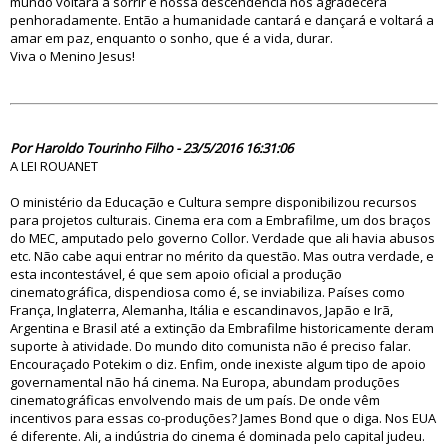
mundo voltará a sorrir e nossa descendência nos agradecerá
penhoradamente. Então a humanidade cantará e dançará e voltará a
amar em paz, enquanto o sonho, que é a vida, durar.
Viva o Menino Jesus!
81594
Por Haroldo Tourinho Filho - 23/5/2016 16:31:06
A LEI ROUANET
O ministério da Educação e Cultura sempre disponibilizou recursos
para projetos culturais. Cinema era com a Embrafilme, um dos braços
do MEC, amputado pelo governo Collor. Verdade que ali havia abusos
etc. Não cabe aqui entrar no mérito da questão. Mas outra verdade, e
esta incontestável, é que sem apoio oficial a produção
cinematográfica, dispendiosa como é, se inviabiliza. Países como
França, Inglaterra, Alemanha, Itália e escandinavos, Japão e Irã,
Argentina e Brasil até a extinção da Embrafilme historicamente deram
suporte à atividade. Do mundo dito comunista não é preciso falar.
Encouraçado Potekim o diz. Enfim, onde inexiste algum tipo de apoio
governamental não há cinema. Na Europa, abundam produções
cinematográficas envolvendo mais de um país. De onde vêm
incentivos para essas co-produções? James Bond que o diga. Nos EUA
é diferente. Ali, a indústria do cinema é dominada pelo capital judeu.