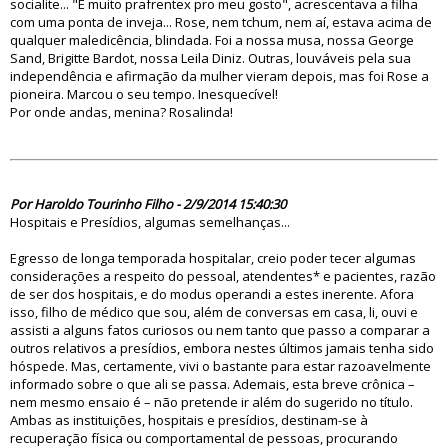
socialite... "É muito prafrentex pro meu gosto", acrescentava a filha
com uma ponta de inveja... Rose, nem tchum, nem aí, estava acima de
qualquer maledicência, blindada. Foi a nossa musa, nossa George
Sand, Brigitte Bardot, nossa Leila Diniz. Outras, louváveis pela sua
independência e afirmação da mulher vieram depois, mas foi Rose a
pioneira. Marcou o seu tempo. Inesquecível!
Por onde andas, menina? Rosalinda!
78557
Por Haroldo Tourinho Filho - 2/9/2014 15:40:30
Hospitais e Presídios, algumas semelhanças...
Egresso de longa temporada hospitalar, creio poder tecer algumas
considerações a respeito do pessoal, atendentes* e pacientes, razão
de ser dos hospitais, e do modus operandi a estes inerente. Afora
isso, filho de médico que sou, além de conversas em casa, li, ouvi e
assisti a alguns fatos curiosos ou nem tanto que passo a comparar a
outros relativos a presídios, embora nestes últimos jamais tenha sido
hóspede. Mas, certamente, vivi o bastante para estar razoavelmente
informado sobre o que ali se passa. Ademais, esta breve crônica –
nem mesmo ensaio é – não pretende ir além do sugerido no título.
Ambas as instituições, hospitais e presídios, destinam-se à
recuperação física ou comportamental de pessoas, procurando