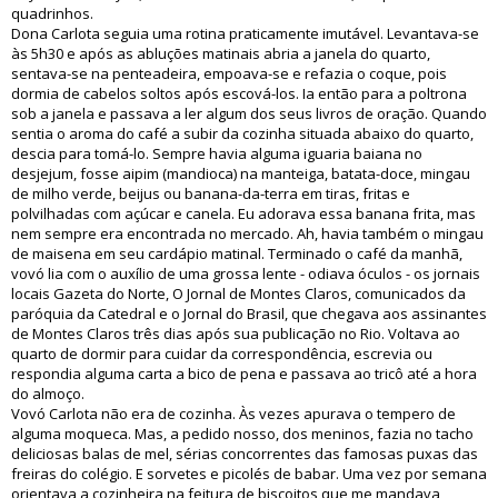
quadrinhos.
Dona Carlota seguia uma rotina praticamente imutável. Levantava-se
às 5h30 e após as abluções matinais abria a janela do quarto,
sentava-se na penteadeira, empoava-se e refazia o coque, pois
dormia de cabelos soltos após escová-los. Ia então para a poltrona
sob a janela e passava a ler algum dos seus livros de oração. Quando
sentia o aroma do café a subir da cozinha situada abaixo do quarto,
descia para tomá-lo. Sempre havia alguma iguaria baiana no
desjejum, fosse aipim (mandioca) na manteiga, batata-doce, mingau
de milho verde, beijus ou banana-da-terra em tiras, fritas e
polvilhadas com açúcar e canela. Eu adorava essa banana frita, mas
nem sempre era encontrada no mercado. Ah, havia também o mingau
de maisena em seu cardápio matinal. Terminado o café da manhã,
vovó lia com o auxílio de uma grossa lente - odiava óculos - os jornais
locais Gazeta do Norte, O Jornal de Montes Claros, comunicados da
paróquia da Catedral e o Jornal do Brasil, que chegava aos assinantes
de Montes Claros três dias após sua publicação no Rio. Voltava ao
quarto de dormir para cuidar da correspondência, escrevia ou
respondia alguma carta a bico de pena e passava ao tricô até a hora
do almoço.
Vovó Carlota não era de cozinha. Às vezes apurava o tempero de
alguma moqueca. Mas, a pedido nosso, dos meninos, fazia no tacho
deliciosas balas de mel, sérias concorrentes das famosas puxas das
freiras do colégio. E sorvetes e picolés de babar. Uma vez por semana
orientava a cozinheira na feitura de biscoitos que me mandava