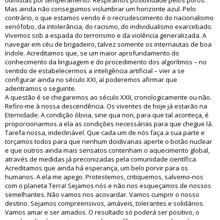
otimistas por temperamento. Respiramos positividade pelos poros.
Mas ainda não conseguimos vislumbrar um horizonte azul. Pelo
contrário, o que estamos vendo é o recrudescimento do nacionalismo
xenófobo, da intolerância, do racismo, do individualismo exarcebado.
Vivemos sob a espada do terrorismo e da violência generalizada. A
navegar em céu de brigadeiro, talvez somente os internautas de boa
índole. Acreditamos que, se um maior aprofundamento do
conhecimento da linguagem e do procedimento dos algorítmos – no
sentido de estabelecermos a inteligência artificial – vier a se
configurar ainda no século XXI, aí poderemos afirmar que
adentramos o seguinte.
A questão é se chegaremos ao século XXII, cronologicamente ou não.
Refiro-me à nossa descendência. Os viventes de hoje já estarão na
Eternidade. A condição óbvia, sine qua non, para que tal aconteça, é
proporcionarmos a ela as condições necessárias para que chegue lá.
Tarefa nossa, indeclinável. Que cada um de nós faça a sua parte e
torçamos todos para que nenhum doidivanas aperte o botão nuclear
e que outros ainda mais sensatos contenham o aquecimento global,
através de medidas já preconizadas pela comunidade científica.
Acreditamos que ainda há esperança, um belo porvir para os
humanos. A ela me apego. Protestemos, critiquemos, salvemo-nos
com o planeta Terra! Sejamos nós e não nos esqueçamos de nossos
semelhantes. Não vamos nos acovardar. Vamos cumprir o nosso
destino. Sejamos compreensivos, amáveis, tolerantes e solidários.
Vamos amar e ser amados. O resultado só poderá ser positivo, o