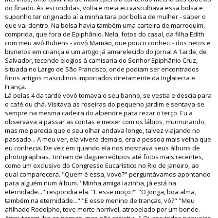
do finado. Às escondidas, volta e meia eu vasculhava essa bolsa e
suponho ter originado aí a minha tara por bolsa de mulher - saber o
que vai dentro. Na bolsa havia também uma carteira de marroquim,
comprida, que fora de Epiphânio. Nela, fotos do casal, da filha Edith
com meu avô Rubens - vovô Mamão, que pouco conheci - dos netos e
bisnetos em criança e um artigo já amarelecido do jornal A Tarde, de
Salvador, tecendo elogios à camisaria do Senhor Epiphânio Cruz,
situada no Largo de São Francisco, onde podiam ser encontrados
finos artigos masculinos importados diretamente da Inglaterra e
França.
Lá pelas 4 da tarde vovó tomava o seu banho, se vestia e descia para
o café ou chá. Visitava as roseiras do pequeno jardim e sentava-se
sempre na mesma cadeira do alpendre para rezar o terço. Eu a
observava a passar as contas e mexer com os lábios, murmurando,
mas me parecia que o seu olhar andava longe, talvez viajando no
passado... A meu ver, ela vivera demais, era a pessoa mais velha que
eu conhecia. De vez em quando ela nos mostrava seus álbuns de
photographias. Tinham de daguerreótipos até fotos mais recentes,
como um exclusivo do Congresso Eucarístico no Rio de Janeiro, ao
qual comparecera. "Quem é essa, vovó?" perguntávamos apontando
para alguém num álbum. "Minha amiga Iazinha, já está na
eternidade..." respondia ela. "E esse moço?" "O Jonga, boa alma,
também na eternidade..." "E esse menino de tranças, vó?" "Meu
afilhado Rodolpho, teve morte horrível, atropelado por um bonde.