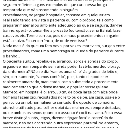
seguem refletem alguns exemplos do que curti nessa longa
temporada que não recomendo a ninguém.
Procedimento, no jargão hospitalar, consiste em qualquer ato
realizado tendo em vista o paciente ou com o próprio, tais como
preparar material ou ambiente adequado ao que se seguirá, dar-lhe
banho, operá-lo, tomar-lhe a pressão (ou tensão, se na Bahia), fazer
curativos etc. Termo correto, pois de maus procedimentos ninguém
está a salvo. E intercorrência, de onde vem isso?
Nada mais é do que um fato novo, por vezes imprevisto, surgido entre
procedimentos, como uma hemorragia ou queda do paciente durante
o banho...
O paciente surtou, rebelou-se, arrancou soros e sondas do corpo,
ergueu-se num rompante sem ainda poder fazê-lo, mordeu o braço
da enfermeira? Não se diz “vamos amarrá-lo” às grades do leito e,
sim, corretamente, “vamos contê-lo”, pois, tanto ele pode ser
realmente amarrado, manietado, como submetido a procedimento
medicamentoso que o deixe inerme, o popular sossega leão.
Marreco, em hospital é o jarro, 30 cm, de boca larga com alça onde
homens fazem xixi, recostados no leito ou de pé. Em casa, usa-se o
penico ou urinol, normalmente sentado. É o oposto de comadre,
utensílio utilizado para colher o xixi das mulheres, sempre deitadas,
ou de ambos os sexos quando o assunto é cocô na cama. Feita essa
breve distinção, nós, leigos, dizemos “jogar fora” o conteúdo do
marreco, não nos ocorrendo outra expressão para tal. No entanto,