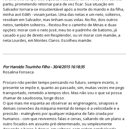
partiu, prometendo retornar para de vez ficar. Sua situação em
Salvador tornara-se insustentável após a morte do marido e da filha,
minha avó Edith - viviam juntas. Uma das netas e um neto, solteiros,
residiam em Salvador, mas tinham suas vidas. No Rio, dois outros
netos, também solteiros... Restou-lhe o caminho de Minas e duas
opções: morar com o neto José, meu tio e padrinho de batismo, já
casado e juiz de direito em Resplendor, ou vir morar com mamãe, a
neta Lourdes, em Montes Claros. Escolheu mamãe.
79849
Por Haroldo Tourinho Filho - 30/4/2015 16:18:35
Rosalina Fonseca
Procuro não perder tempo pensando no futuro, sempre incerto, o
presente se impõe e, quanto ao passado, sim, muitas vezes me pego
transportado, remetido a tempos idos. Mas não sou o que se possa
chamar de saudosista, longe disso.
O que mais me espanta ao observar as engrenagens, sinapses e
demais conexões da máquina mental do tempo é a velocidade e a
precisão - inatingíveis por qualquer máquina de fato criada por
humanos - com que revivemos falas e cenas, saltando de um plano a
outro focados em assunto pré-determinado, ou simplesmente