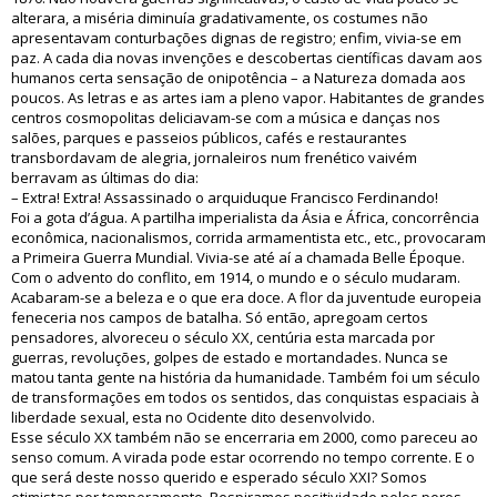
alterara, a miséria diminuía gradativamente, os costumes não
apresentavam conturbações dignas de registro; enfim, vivia-se em
paz. A cada dia novas invenções e descobertas científicas davam aos
humanos certa sensação de onipotência – a Natureza domada aos
poucos. As letras e as artes iam a pleno vapor. Habitantes de grandes
centros cosmopolitas deliciavam-se com a música e danças nos
salões, parques e passeios públicos, cafés e restaurantes
transbordavam de alegria, jornaleiros num frenético vaivém
berravam as últimas do dia:
– Extra! Extra! Assassinado o arquiduque Francisco Ferdinando!
Foi a gota d’água. A partilha imperialista da Ásia e África, concorrência
econômica, nacionalismos, corrida armamentista etc., etc., provocaram
a Primeira Guerra Mundial. Vivia-se até aí a chamada Belle Époque.
Com o advento do conflito, em 1914, o mundo e o século mudaram.
Acabaram-se a beleza e o que era doce. A flor da juventude europeia
feneceria nos campos de batalha. Só então, apregoam certos
pensadores, alvoreceu o século XX, centúria esta marcada por
guerras, revoluções, golpes de estado e mortandades. Nunca se
matou tanta gente na história da humanidade. Também foi um século
de transformações em todos os sentidos, das conquistas espaciais à
liberdade sexual, esta no Ocidente dito desenvolvido.
Esse século XX também não se encerraria em 2000, como pareceu ao
senso comum. A virada pode estar ocorrendo no tempo corrente. E o
que será deste nosso querido e esperado século XXI? Somos