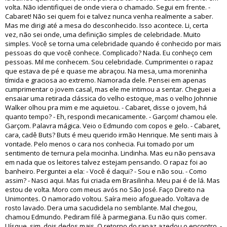
volta. Não identifiquei de onde viera o chamado. Segui em frente. -
Cabaret! Não sei quem foi e talvez nunca venha realmente a saber.
Mas me dirigi até a mesa do desconhecido. Isso acontece. Li, certa
vez, não sei onde, uma definição simples de celebridade. Muito
simples. Você se torna uma celebridade quando é conhecido por mais
pessoas do que você conhece. Complicado? Nada. Eu conheço cem
pessoas. Mil me conhecem. Sou celebridade. Cumprimentei o rapaz
que estava de pé e quase me abraçou. Na mesa, uma moreninha
tímida e graciosa ao extremo. Namorada dele. Pensei em apenas
cumprimentar o jovem casal, mas ele me intimou a sentar. Cheguei a
ensaiar uma retirada clássica do velho estoque, mas o velho Johnnie
Walker olhou pra mim e me aquietou. - Cabaret, disse o jovem, há
quanto tempo? - Eh, respondi mecanicamente. - Garçom! chamou ele.
Garçom. Palavra mágica. Veio o Edmundo com copos e gelo. - Cabaret,
cara, cadê Buts? Buts é meu querido irmão Henrique. Me senti mais à
vontade. Pelo menos o cara nos conhecia. Fui tomado por um
sentimento de ternura pela mocinha. Lindinha. Mas eu não pensava
em nada que os leitores talvez estejam pensando. O rapaz foi ao
banheiro. Perguntei a ela: - Você é daqui? - Sou e não sou. - Como
assim? - Nasci aqui. Mas fui criada em Brasilinha. Meu pai é de lá. Mas
estou de volta. Moro com meus avós no São José. Faço Direito na
Unimontes. O namorado voltou. Saíra meio afogueado. Voltava de
rosto lavado. Dera uma sacudidela no semblante. Mal chegou,
chamou Edmundo. Pediram filé à parmegiana. Eu não quis comer.
Uísque, sim, dois dedos mais. O retorno do rapaz azedou o encontro. -