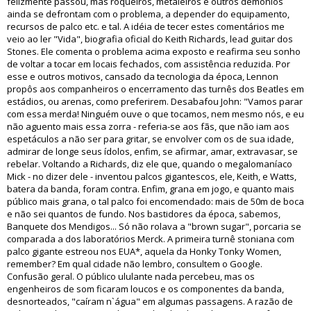
felizmente passou, mas roqueiros, metaleiros e outros demônios
ainda se defrontam com o problema, a depender do equipamento,
recursos de palco etc. e tal. A idéia de tecer estes comentários me
veio ao ler "Vida", biografia oficial do Keith Richards, lead guitar dos
Stones. Ele comenta o problema acima exposto e reafirma seu sonho
de voltar a tocar em locais fechados, com assistência reduzida. Por
esse e outros motivos, cansado da tecnologia da época, Lennon
propôs aos companheiros o encerramento das turnês dos Beatles em
estádios, ou arenas, como preferirem. Desabafou John: "Vamos parar
com essa merda! Ninguém ouve o que tocamos, nem mesmo nós, e eu
não aguento mais essa zorra - referia-se aos fãs, que não iam aos
espetáculos a não ser para gritar, se envolver com os de sua idade,
admirar de longe seus ídolos, enfim, se afirmar, amar, extravasar, se
rebelar. Voltando a Richards, diz ele que, quando o megalomaníaco
Mick - no dizer dele - inventou palcos gigantescos, ele, Keith, e Watts,
batera da banda, foram contra. Enfim, grana em jogo, e quanto mais
público mais grana, o tal palco foi encomendado: mais de 50m de boca
e não sei quantos de fundo. Nos bastidores da época, sabemos,
Banquete dos Mendigos... Só não rolava a "brown sugar", porcaria se
comparada a dos laboratórios Merck. A primeira turnê stoniana com
palco gigante estreou nos EUA*, aquela da Honky Tonky Women,
remember? Em qual cidade não lembro, consultem o Google.
Confusão geral. O público ululante nada percebeu, mas os
engenheiros de som ficaram loucos e os componentes da banda,
desnorteados, "caíram n`água" em algumas passagens. A razão de