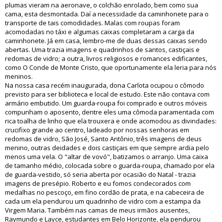
plumas vieram na aeronave, o colchão enrolado, bem como sua
cama, esta desmontada. Daí a necessidade da caminhonete para o
transporte de tais comodidades. Malas com roupas foram
acomodadas no táxi e algumas caixas completaram a carga da
caminhonete. Já em casa, lembro-me de duas dessas caixas sendo
abertas. Uma trazia imagens e quadrinhos de santos, castiçais e
redomas de vidro; a outra, livros religiosos e romances edificantes,
como O Conde de Monte Cristo, que oportunamente ela leria para nós
meninos.
Na nossa casa recém inaugurada, dona Carlota ocupou o cômodo
previsto para ser biblioteca e local de estudo. Este não contava com
armário embutido. Um guarda-roupa foi comprado e outros móveis
compunham o aposento, dentre eles uma cômoda paramentada com
rica toalha de linho que ela trouxera e onde acomodou as divindades:
crucifixo grande ao centro, ladeado por nossas senhoras em
redomas de vidro, São José, Santo Antônio, três imagens de deus
menino, outras deidades e dois castiçais em que sempre ardia pelo
menos uma vela. O "altar de vovó", batizamos o arranjo. Uma caixa
de tamanho médio, colocada sobre o guarda-roupa, chamado por ela
de guarda-vestido, só seria aberta por ocasião do Natal - trazia
imagens de presépio. Roberto e eu fomos condecorados com
medalhas no pescoço, em fino cordão de prata, e na cabeceira de
cada um ela pendurou um quadrinho de vidro com a estampa da
Virgem Maria. Também nas camas de meus irmãos ausentes,
Raymundo e Layce, estudantes em Belo Horizonte, ela pendurou