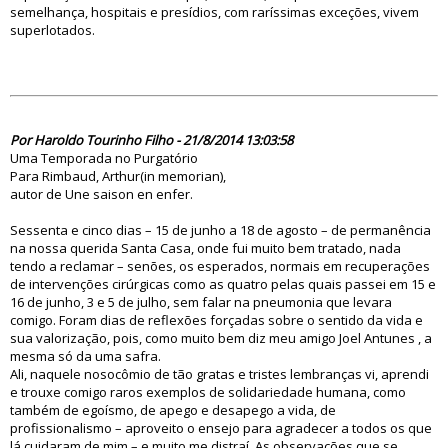
semelhança, hospitais e presídios, com raríssimas exceções, vivem
superlotados.
78489
Por Haroldo Tourinho Filho - 21/8/2014 13:03:58
Uma Temporada no Purgatório
Para Rimbaud, Arthur(in memorian),
autor de Une saison en enfer.
Sessenta e cinco dias – 15 de junho a 18 de agosto – de permanência
na nossa querida Santa Casa, onde fui muito bem tratado, nada
tendo a reclamar – senões, os esperados, normais em recuperações
de intervenções cirúrgicas como as quatro pelas quais passei em 15 e
16 de junho, 3 e 5 de julho, sem falar na pneumonia que levara
comigo. Foram dias de reflexões forçadas sobre o sentido da vida e
sua valorização, pois, como muito bem diz meu amigo Joel Antunes , a
mesma só da uma safra.
Ali, naquele nosocômio de tão gratas e tristes lembranças vi, aprendi
e trouxe comigo raros exemplos de solidariedade humana, como
também de egoísmo, de apego e desapego a vida, de
profissionalismo – aproveito o ensejo para agradecer a todos os que
lá cuidaram de mim – e muito me distraí. As observações que se