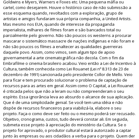
Goldwins e Myers, Warners e Foxes etc. Uma pequena máfia ou
cartel, como desejarem. Houve o histórico caso de não submissão a
esse esquema quando, revoltados com a exploração, grupo de
artistas e amigos fundaram sua própria companhia, a United Artists.
Mas mesmo nos EUA, quando de interesse da propaganda
imperialista, milhares de filmes foram e são bancados total ou
parcialmente pelo governo. Não são poucos os westerns a procurar
mascarar o sistemático massacre de nações indígenas e não foram e
não são poucos os filmes a enaltecer as qualidades guerreiras
daquele povo. Assim, como vimos, sem algum tipo de apoio
governamental a arte cinematográfica não decola. Com o fim da
Embrafilme o cinema brasileiro acabou. Veio então a Lei de Incentivo à
Cultura, também conhecida como Lei Rouanet (Lei nº 8.313 de 23 de
dezembro de 1991) sancionada pelo presidente Collor de Mello. Veio
para ficar e tem procurado solucionar o problema de captação de
recursos para as artes em geral. Assim como O Capital, a Lei Rouanet
é criticada pelos que não a leram ou não compreenderam o seu
espírito. Essa ignorância leva ao absurdo o alcance de sua aplicação.
Que é de uma simplicidade genial. Se você tem uma idéia e não
dispõe de recursos financeiros para viabilizá-la, elabore o seu
projeto. Faça-o como deve ser feito ou o mesmo poderá ser recusado.
Objetivo, cronograma, custos, tudo deverá constar ali. Em seguida,
submeta esse projeto à apreciação do ministério da Cultura. Se o
projeto for aprovado, o produtor cultural estará autorizado a captar
junto às empresas ou aos cidadãos a verba para o projeto. Quem der