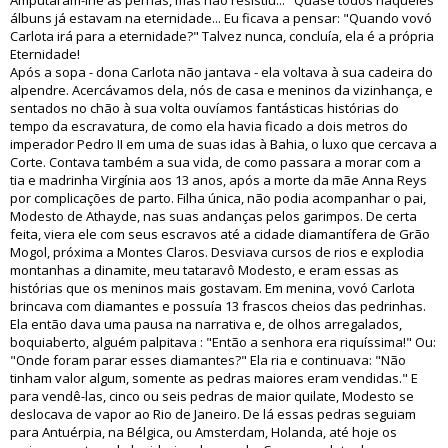
Amputaram-lhe as pernas, mas não resistiu..." Quase todos naqueles
álbuns já estavam na eternidade... Eu ficava a pensar: "Quando vovó
Carlota irá para a eternidade?" Talvez nunca, concluía, ela é a própria
Eternidade!
Após a sopa - dona Carlota não jantava - ela voltava à sua cadeira do
alpendre. Acercávamos dela, nós de casa e meninos da vizinhança, e
sentados no chão à sua volta ouvíamos fantásticas histórias do
tempo da escravatura, de como ela havia ficado a dois metros do
imperador Pedro II em uma de suas idas à Bahia, o luxo que cercava a
Corte. Contava também a sua vida, de como passara a morar com a
tia e madrinha Virgínia aos 13 anos, após a morte da mãe Anna Reys
por complicações de parto. Filha única, não podia acompanhar o pai,
Modesto de Athayde, nas suas andanças pelos garimpos. De certa
feita, viera ele com seus escravos até a cidade diamantífera de Grão
Mogol, próxima a Montes Claros. Desviava cursos de rios e explodia
montanhas a dinamite, meu tataravô Modesto, e eram essas as
histórias que os meninos mais gostavam. Em menina, vovó Carlota
brincava com diamantes e possuía 13 frascos cheios das pedrinhas.
Ela então dava uma pausa na narrativa e, de olhos arregalados,
boquiaberto, alguém palpitava : "Então a senhora era riquíssima!" Ou:
"Onde foram parar esses diamantes?" Ela ria e continuava: "Não
tinham valor algum, somente as pedras maiores eram vendidas." E
para vendê-las, cinco ou seis pedras de maior quilate, Modesto se
deslocava de vapor ao Rio de Janeiro. De lá essas pedras seguiam
para Antuérpia, na Bélgica, ou Amsterdam, Holanda, até hoje os