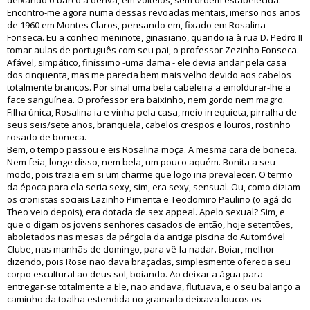
deixando o barco à deriva, em volteios, sem ordem estabelecida.
Encontro-me agora numa dessas revoadas mentais, imerso nos anos
de 1960 em Montes Claros, pensando em, fixado em Rosalina
Fonseca. Eu a conheci meninote, ginasiano, quando ia à rua D. Pedro II
tomar aulas de português com seu pai, o professor Zezinho Fonseca.
Afável, simpático, finíssimo -uma dama - ele devia andar pela casa
dos cinquenta, mas me parecia bem mais velho devido aos cabelos
totalmente brancos. Por sinal uma bela cabeleira a emoldurar-lhe a
face sanguínea. O professor era baixinho, nem gordo nem magro.
Filha única, Rosalina ia e vinha pela casa, meio irrequieta, pirralha de
seus seis/sete anos, branquela, cabelos crespos e louros, rostinho
rosado de boneca.
Bem, o tempo passou e eis Rosalina moça. A mesma cara de boneca.
Nem feia, longe disso, nem bela, um pouco aquém. Bonita a seu
modo, pois trazia em si um charme que logo iria prevalecer. O termo
da época para ela seria sexy, sim, era sexy, sensual. Ou, como diziam
os cronistas sociais Lazinho Pimenta e Teodomiro Paulino (o agá do
Theo veio depois), era dotada de sex appeal. Apelo sexual? Sim, e
que o digam os jovens senhores casados de então, hoje setentões,
aboletados nas mesas da pérgola da antiga piscina do Automóvel
Clube, nas manhãs de domingo, para vê-la nadar. Boiar, melhor
dizendo, pois Rose não dava braçadas, simplesmente oferecia seu
corpo escultural ao deus sol, boiando. Ao deixar a água para
entregar-se totalmente a Ele, não andava, flutuava, e o seu balanço a
caminho da toalha estendida no gramado deixava loucos os