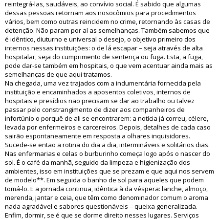
reintegrá-las, saudáveis, ao convívio social. É sabido que algumas
dessas pessoas retornam aos nosocômios para procedimentos
vários, bem como outras reincidem no crime, retornando às casas de
detenção. Não param por aí as semelhanças. Também sabemos que
é idêntico, diuturno e universal o desejo, o objetivo primeiro dos
internos nessas instituições: o de lá escapar – seja através de alta
hospitalar, seja do cumprimento de sentença ou fuga. Esta, a fuga,
pode dar-se também em hospitais, o que vem acentuar ainda mais as
semelhanças de que aqui tratamos.
Na chegada, uma vez trajados com a indumentária fornecida pela
instituição e encaminhados a aposentos coletivos, internos de
hospitais e presídios não precisam se dar ao trabalho ou talvez
passar pelo constrangimento de dizer aos companheiros de
infortúnio o porquê de ali se encontrarem: a notícia já correu, célere,
levada por enfermeiros e carcereiros. Depois, detalhes de cada caso
sairão espontaneamente em resposta a olhares inquisidores.
Sucede-se então a rotina do dia a dia, intermináveis e solitários dias.
Nas enfermarias e celas o burburinho começa logo após o nascer do
sol. É o café da manhã, seguido da limpeza e higienização dos
ambientes, isso em instituições que se prezam e que aqui nos servem
de modelo**. Em seguida o banho de sol para aqueles que podem
tomá-lo. E a jornada continua, idêntica à da véspera: lanche, almoço,
merenda, jantar e ceia, que têm como denominador comum o aroma
nada agradável e sabores questionáveis – queixa generalizada.
Enfim, dormir, se é que se dorme direito nesses lugares. Serviços