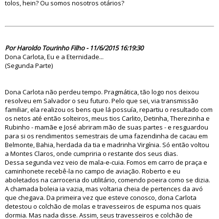
tolos, hein? Ou somos nosotros otários?
80080
Por Haroldo Tourinho Filho - 11/6/2015 16:19:30
Dona Carlota, Eu e a Eternidade...
(Segunda Parte)
Dona Carlota não perdeu tempo. Pragmática, tão logo nos deixou
resolveu em Salvador o seu futuro. Pelo que sei, via transmissão
familiar, ela realizou os bens que lá possuía, repartiu o resultado com
os netos até então solteiros, meus tios Carlito, Detinha, Therezinha e
Rubinho - mamãe e José abriram mão de suas partes - e resguardou
para si os rendimentos semestrais de uma fazendinha de cacau em
Belmonte, Bahia, herdada da tia e madrinha Virgínia. Só então voltou
a Montes Claros, onde cumpriria o restante dos seus dias.
Dessa segunda vez veio de mala-e-cuia. Fomos em carro de praça e
caminhonete recebê-la no campo de aviação. Roberto e eu
aboletados na carroceria do utilitário, comendo poeira como se dizia.
A chamada boleia ia vazia, mas voltaria cheia de pertences da avó
que chegava. Da primeira vez que esteve conosco, dona Carlota
detestou o colchão de molas e travesseiros de espuma nos quais
dormia. Mas nada disse. Assim, seus travesseiros e colchão de