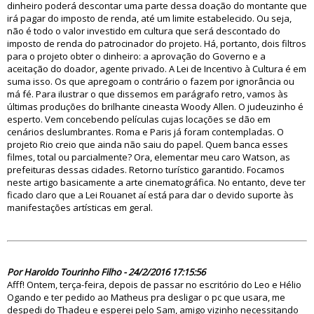
dinheiro poderá descontar uma parte dessa doação do montante que
irá pagar do imposto de renda, até um limite estabelecido. Ou seja,
não é todo o valor investido em cultura que será descontado do
imposto de renda do patrocinador do projeto. Há, portanto, dois filtros
para o projeto obter o dinheiro: a aprovação do Governo e a
aceitação do doador, agente privado. A Lei de Incentivo à Cultura é em
suma isso. Os que apregoam o contrário o fazem por ignorância ou
má fé. Para ilustrar o que dissemos em parágrafo retro, vamos às
últimas produções do brilhante cineasta Woody Allen. O judeuzinho é
esperto. Vem concebendo películas cujas locações se dão em
cenários deslumbrantes. Roma e Paris já foram contempladas. O
projeto Rio creio que ainda não saiu do papel. Quem banca esses
filmes, total ou parcialmente? Ora, elementar meu caro Watson, as
prefeituras dessas cidades. Retorno turístico garantido. Focamos
neste artigo basicamente a arte cinematográfica. No entanto, deve ter
ficado claro que a Lei Rouanet aí está para dar o devido suporte às
manifestações artísticas em geral.
81311
Por Haroldo Tourinho Filho - 24/2/2016 17:15:56
Afff! Ontem, terça-feira, depois de passar no escritório do Leo e Hélio
Ogando e ter pedido ao Matheus pra desligar o pc que usara, me
despedi do Thadeu e esperei pelo Sam, amigo vizinho necessitando