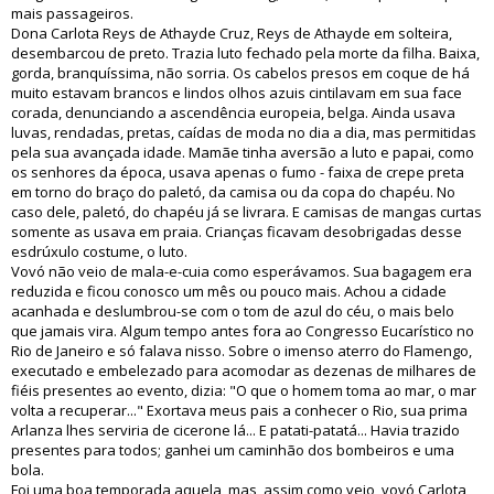
mais passageiros.
Dona Carlota Reys de Athayde Cruz, Reys de Athayde em solteira,
desembarcou de preto. Trazia luto fechado pela morte da filha. Baixa,
gorda, branquíssima, não sorria. Os cabelos presos em coque de há
muito estavam brancos e lindos olhos azuis cintilavam em sua face
corada, denunciando a ascendência europeia, belga. Ainda usava
luvas, rendadas, pretas, caídas de moda no dia a dia, mas permitidas
pela sua avançada idade. Mamãe tinha aversão a luto e papai, como
os senhores da época, usava apenas o fumo - faixa de crepe preta
em torno do braço do paletó, da camisa ou da copa do chapéu. No
caso dele, paletó, do chapéu já se livrara. E camisas de mangas curtas
somente as usava em praia. Crianças ficavam desobrigadas desse
esdrúxulo costume, o luto.
Vovó não veio de mala-e-cuia como esperávamos. Sua bagagem era
reduzida e ficou conosco um mês ou pouco mais. Achou a cidade
acanhada e deslumbrou-se com o tom de azul do céu, o mais belo
que jamais vira. Algum tempo antes fora ao Congresso Eucarístico no
Rio de Janeiro e só falava nisso. Sobre o imenso aterro do Flamengo,
executado e embelezado para acomodar as dezenas de milhares de
fiéis presentes ao evento, dizia: "O que o homem toma ao mar, o mar
volta a recuperar..." Exortava meus pais a conhecer o Rio, sua prima
Arlanza lhes serviria de cicerone lá... E patati-patatá... Havia trazido
presentes para todos; ganhei um caminhão dos bombeiros e uma
bola.
Foi uma boa temporada aquela, mas, assim como veio, vovó Carlota