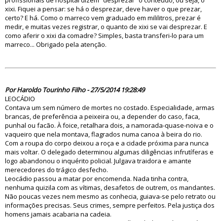
profissionais de hospital dizem “desprezar” o conteúdo, ou seja, o
xixi. Fiquei a pensar: se há o desprezar, deve haver o que prezar,
certo? E há. Como o marreco vem graduado em mililitros, prezar é
medir, e muitas vezes registrar, o quanto de xixi se vai desprezar. E
como aferir o xixi da comadre? Simples, basta transferi-lo para um
marreco... Obrigado pela atenção.
78037
Por Haroldo Tourinho Filho - 27/5/2014 19:28:49
LEOCÁDIO
Contava um sem número de mortes no costado. Especialidade, armas
brancas, de preferência a peixeira ou, a depender do caso, faca,
punhal ou facão. À foice, retalhara dois, a namorada-quase-noiva e o
vaqueiro que nela montava, flagrados numa canoa à beira do rio.
Com a roupa do corpo deixou a roça e a cidade próxima para nunca
mais voltar. O delegado determinou algumas diligências infrutíferas e
logo abandonou o inquérito policial. Julgava traidora e amante
merecedores do trágico desfecho.
Leocádio passou a matar por encomenda. Nada tinha contra,
nenhuma quizila com as vítimas, desafetos de outrem, os mandantes.
Não poucas vezes nem mesmo as conhecia, guiava-se pelo retrato ou
informações precisas. Seus crimes, sempre perfeitos. Pela justiça dos
homens jamais acabaria na cadeia.