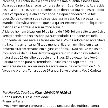
carestia, ela continuava a entregar a mesma quantia à nossa boa
Aparecida para fazer suas compras de farmácia. Certo dia, Aparecida
disse a papai: “Dr. Aroldo, o dinheiro de dona Carlota não está dando
para comprar o que ela encomenda...” Papai ponderou: “Ela faz
questão de comprar suas coisas, que assim seja. Faça o seguinte,
mande a farmácia anotar o que ela quiser em minha conta, fique com
o dinheiro e entregue algum troco a ela...”
A ida do homem à Lua, em 16 de julho de 1969, foi um salto tecnológico
sem precedentes na história da humanidade. Estudante em Belo
Horizonte, eu passava as férias em casa. Vovó Carlota não acreditava
na façanha americana. “É tudo mentira, fizeram um filme em algum
deserto, tiraram retratos em alguns cenários...” Não houve meios de
convencê-la de que Neil Armstrong pisara o solo do nosso satélite
natural aos 20 de julho daquele ano. E aos 23 de dezembro Vovó
Carlota partiria para a Eternidade – ruptura dos capilares – às
vésperas do seu aniversário. Nascera em 26 de dezembro de 1872.
Viveu no planeta Terra quase 97 anos. Salve a eterna Vovó Carlota!
80019
Por Haroldo Tourinho Filho - 29/5/2015 16:26:43
Dona Carlota, Eu e a Eternidade...
Primeira Parte
- Vovó vem morar conosco! anunciou uma Lourdes eufórica. Dona