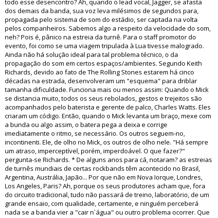
todo esse desencontro? Ah, quando o lead vocal, Jagger, se afasta
dos demais da banda, sua voz leva milésimos de segundos para,
propagada pelo sistema de som do estádio, ser captada na volta
pelos companheiros. Sabemos algo a respeito da velocidade do som,
neh? Pois é, pânico na estreia da turnê. Para o staff promotor do
evento, foi como se uma viagem tripulada à Lua tivesse malogrado.
Ainda não há solução ideal para tal problema técnico, o da
propagação do som em certos espaços/ambientes. Segundo Keith
Richards, devido ao fato de The Rolling Stones estarem há cinco
décadas na estrada, desenvolveram um "esquema" para driblar
tamanha dificuldade. Funciona mais ou menos assim: Quando o Mick
se distancia muito, todos os seus rebolados, gestos e trejeitos são
acompanhados pelo baterista e gerente de palco, Charles Watts. Eles
criaram um código. Então, quando o Mick levanta um braço, mexe com
a bunda ou algo assim, o batera pega a deixa e corrige
imediatamente o ritmo, se necessário. Os outros seguem-no,
incontinenti. Ele, de olho no Mick, os outros de olho nele. "Há sempre
um atraso, imperceptível, porém, imperdoável. O que fazer?"
pergunta-se Richards. * De alguns anos para cá, notaram? as estreias
de turnês mundiais de certas rockbands têm acontecido no Brasil,
Argentina, Austrália, Japão... Por que não em Nova Iorque, Londres,
Los Angeles, Paris? Ah, porque os seus produtores acham que, fora
do circuito tradicional, tudo não passará de treino, laboratório, de um
grande ensaio, com qualidade, certamente, e ninguém perceberá
nada se a banda vier a "cair n`água" ou outro problema ocorrer. Que