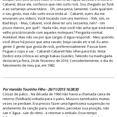
Cabaret, disse ele, confesso que não curto rock. Sou chegado ao funk
e ao sertanejo universitário. - Oh, uma pena, lamentei. Cada qual tem
o seu gosto, mas não curto essa onda aí. - Cabaret, outro dia me
enviaram uns vídeos. Você tocando com uns meninos. - Kkk, sim, os
Bad Boys. - Mas, Cabaret, você deve ter uns sessenta, neh? - Um
pouco menos, por quê? - Nada não, mas você não acha que está meio
velho pra tá tocando com aqueles moleques? Pergunta normal.
Aceitável. Mas não sei por que cargas d`água respondi: - Meu querido,
você disse há pouco que ama cavalo, beija cavalo etc e tal. Eu amo
gente. E gente que gosta de rock, preferencialmente. Passar bem.
Peguei o copo e saí. - Cabaret! Cabaret! Não olhei para trás. Nota:
Dedico esta crônica ao amigo Kakau Guedes, falecido na madrugada
desta terça-feira, 24 de fevereiro de 2016. Coincidentemente, o dia do
falecimento de meu pai, em 1982.
80926
Por Haroldo Tourinho Filho - 26/11/2015 16:38:30
Coisas de palco... Na década de 1960 não havia a chamada caixa de
retorno (foldback) voltada para o palco. Músicos tarimbados muitas
vezes se perdiam. Era preciso fazer uma ligeiríssima suspensão no
andamento da canção para, num átimo, perceber sua posição, não
cair n`água - sair do ritmo - e retomar o embalo. Esse tempo