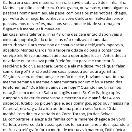
Carlota era sua avó materna, minha bisavó e tataravó de minha filha
Marina, que não a conheceu. O telegrama, ou western, como algumas
pessoas nominavam aquele papel com boas ou más notícias, chegou
por volta do almoço. Eu conhecera vovó Carlota em Salvador, onde
passávamos os verões, mas aos seis anos de idade sua imagem
fugia-me à mente, esfumava-se.
Em casa havia telefone, linha 48, uma das cem então disponíveis à
diminuta população da urbe, mas não realizava chamadas
interurbanas. Para esse tipo de comunicação o telégrafo imperava,
absoluto. Montes Claros foi a terceira cidade do país a contar com
serviço telefônico automatizado para operações locais. Antes dessa
novidade eu precisava pedir à telefonista para me conectar à
residência do dr. Deusdará. Certo dia ela me disse, "Você quer falar
com o Sérgio? Ele não está em casa, passou por aqui agorinha..."
Sérgio era meu melhor amigo e irmão de leite, havíamos nascido na
mesma semana e mamãe o amamentara por um mês. A razão dos
telefonemas? "Que filme vamos ver hoje?" Quando não tínhamos
natação com o mestre Sabu ou inglês com o Sr. Corrêa, logo após
cumprido o dever de casa vinha a merenda e a matinê das 4. Aos
sábados, futebol ou piquenique e, aos domingos, após ouvir missa na
Catedral, era sagrada a ida ao cinema para a sessão das 10 da
manhã, com direito a seriado do Zorro,Tarzan, Jim das Selvas...
Eu compartilhei a alegria da família com a iminente chegada de vovó
Carlota, o inverso da tristeza que nos tomara um ano antes, quando a
notícia via telégrafo fora a morte de minha avó materna, Edith, única