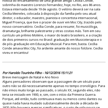
notícia do encantamento de uma grande amiga: Cecília Conde,
sobrinha do maestro Lorenzo Fernandez, hoje, no Rio, aos 86 anos.
Estava internada desde 19 de agosto. O velório deverá ser na sala
Cecília Meireles, colocada à disposição da família pelo seu atual
diretor, o educador, maestro, pianista e concertista internacional,
Miguel Proença, que tive o prazer de ouvir em Moc City, trazido pelo
nosso conservatório. Cecília Conde, para resumir, foi musicóloga,
dramaturga, brilhante palestrante y otras cositas más. Tem em seu
currículo um prêmio Molière, o maior do teatro brasileiro, e a criação
de dois primeiros cursos no Brasil: graduação em Musicoterapia e o
de pós-graduação em Educação Musical. Para mim, basta. Cecília
Conde amava Moc City, foi ardente amante do nosso folclore. Cecília
viveu e encantou!
82031
Por Haroldo Tourinho Filho - 16/12/2016 15:11:21
Breve mensagem de Natal e Ano Novo
Alguns pensadores observam que a passagem de um século para
outro não se dá necessariamente apenas no tempo cronológico. Para
não irmos muito longe ao passado, o século XX, segundo eles, não
teria se iniciado em 1900, e, sim, com o início da Primeira Guerra.
Porque, até então, tudo continuava mais ou menos como dantes ou
quase nada havia mudado substancialmente desde a década de
1870. Não houvera guerras significativas, o custo de vida pouco se