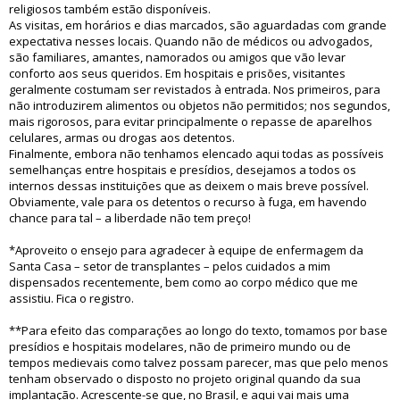
religiosos também estão disponíveis.
As visitas, em horários e dias marcados, são aguardadas com grande
expectativa nesses locais. Quando não de médicos ou advogados,
são familiares, amantes, namorados ou amigos que vão levar
conforto aos seus queridos. Em hospitais e prisões, visitantes
geralmente costumam ser revistados à entrada. Nos primeiros, para
não introduzirem alimentos ou objetos não permitidos; nos segundos,
mais rigorosos, para evitar principalmente o repasse de aparelhos
celulares, armas ou drogas aos detentos.
Finalmente, embora não tenhamos elencado aqui todas as possíveis
semelhanças entre hospitais e presídios, desejamos a todos os
internos dessas instituições que as deixem o mais breve possível.
Obviamente, vale para os detentos o recurso à fuga, em havendo
chance para tal – a liberdade não tem preço!
*Aproveito o ensejo para agradecer à equipe de enfermagem da
Santa Casa – setor de transplantes – pelos cuidados a mim
dispensados recentemente, bem como ao corpo médico que me
assistiu. Fica o registro.
**Para efeito das comparações ao longo do texto, tomamos por base
presídios e hospitais modelares, não de primeiro mundo ou de
tempos medievais como talvez possam parecer, mas que pelo menos
tenham observado o disposto no projeto original quando da sua
implantação. Acrescente-se que, no Brasil, e aqui vai mais uma