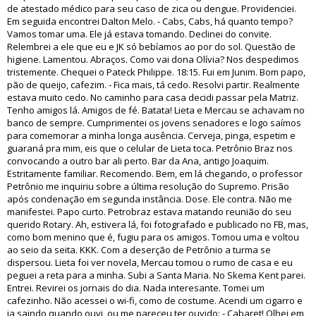
de atestado médico para seu caso de zica ou dengue. Providenciei.
Em seguida encontrei Dalton Melo. - Cabs, Cabs, há quanto tempo?
Vamos tomar uma. Ele já estava tomando. Declinei do convite.
Relembrei a ele que eu e JK só bebíamos ao por do sol. Questão de
higiene. Lamentou. Abraços. Como vai dona Olívia? Nos despedimos
tristemente. Chequei o Pateck Philippe. 18:15. Fui em Junim. Bom papo,
pão de queijo, cafezim. - Fica mais, tá cedo. Resolvi partir. Realmente
estava muito cedo. No caminho para casa decidi passar pela Matriz.
Tenho amigos lá. Amigos de fé. Batata! Lieta e Mercau se achavam no
banco de sempre. Cumprimentei os jovens senadores e logo saímos
para comemorar a minha longa ausência. Cerveja, pinga, espetim e
guaraná pra mim, eis que o celular de Lieta toca. Petrônio Braz nos
convocando a outro bar ali perto. Bar da Ana, antigo Joaquim.
Estritamente familiar. Recomendo. Bem, em lá chegando, o professor
Petrônio me inquiriu sobre a última resolução do Supremo. Prisão
após condenação em segunda instância. Dose. Ele contra. Não me
manifestei. Papo curto. Petrobraz estava matando reunião do seu
querido Rotary. Ah, estivera lá, foi fotografado e publicado no FB, mas,
como bom menino que é, fugiu para os amigos. Tomou uma e voltou
ao seio da seita. KKK. Com a deserção de Petrônio a turma se
dispersou. Lieta foi ver novela, Mercau tomou o rumo de casa e eu
peguei a reta para a minha. Subi a Santa Maria. No Skema Kent parei.
Entrei. Revirei os jornais do dia. Nada interesante. Tomei um
cafezinho. Não acessei o wi-fi, como de costume. Acendi um cigarro e
ia saindo quando ouvi, ou me pareceu ter ouvido: - Cabaret! Olhei em