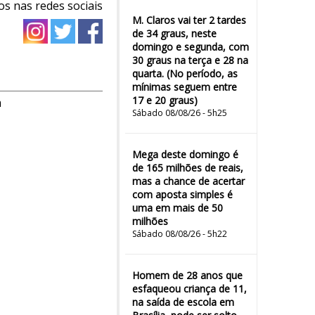
os nas redes sociais
M. Claros vai ter 2 tardes
de 34 graus, neste
domingo e segunda, com
30 graus na terça e 28 na
quarta. (No período, as
mínimas seguem entre
17 e 20 graus)
m
Sábado 08/08/26 - 5h25
Mega deste domingo é
de 165 milhões de reais,
mas a chance de acertar
com aposta simples é
uma em mais de 50
milhões
Sábado 08/08/26 - 5h22
Homem de 28 anos que
esfaqueou criança de 11,
na saída de escola em