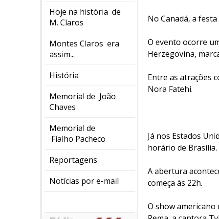
Hoje na história de
No Canadá, a festa 
M. Claros
O evento ocorre um
Montes Claros era
Herzegovina, marca
assim...
História
Entre as atrações c
Nora Fatehi.
Memorial de João
Chaves
Memorial de
Já nos Estados Unid
Fialho Pacheco
horário de Brasília.
Reportagens
A abertura acontec
Notícias por e-mail
começa às 22h.
O show americano co
Rema, a cantora Tyla