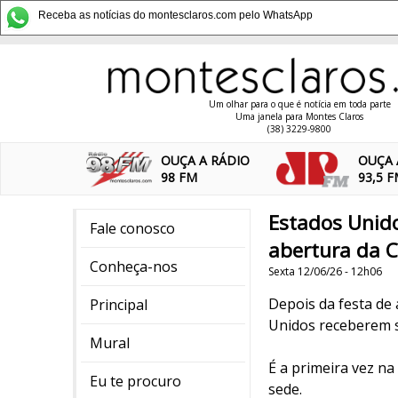
Receba as notícias do montesclaros.com pelo WhatsApp
Um olhar para o que é notícia em toda parte
Uma janela para Montes Claros
(38) 3229-9800
OUÇA A RÁDIO
OUÇA 
98 FM
93,5 
Estados Unido
Fale conosco
abertura da C
Conheça-nos
Sexta 12/06/26 - 12h06
Depois da festa de
Principal
Unidos receberem su
Mural
É a primeira vez na
Eu te procuro
sede.